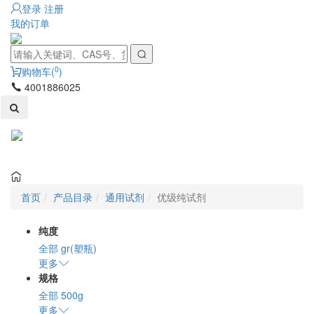
登录
注册
我的订单
0
购物车(
)
4001886025
Toggl
naviga
首页
产品目录
通用试剂
优级纯试剂
纯度
全部
gr(塑瓶)
更多
规格
全部
500g
更多