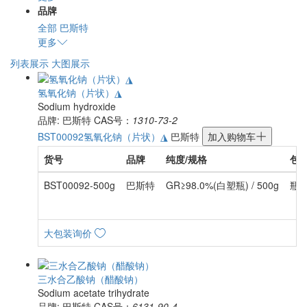
品牌
全部
巴斯特
更多
列表展示
大图展示
氢氧化钠（片状）◮
Sodium hydroxide
品牌: 巴斯特
CAS号：
1310-73-2
BST00092
氢氧化钠（片状）◮
巴斯特
加入购物车
货号
品牌
纯度/规格
包
BST00092-500g
巴斯特
GR≥98.0%(白塑瓶) / 500g
瓶
大包装询价
三水合乙酸钠（醋酸钠）
Sodium acetate trihydrate
品牌: 巴斯特
CAS号：
6131-90-4