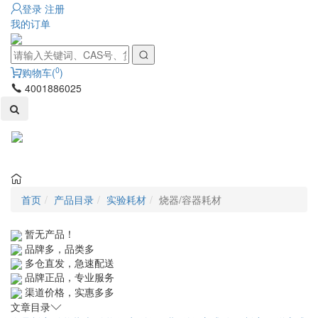
登录
注册
我的订单
0
购物车(
)
4001886025
Toggl
naviga
首页
产品目录
实验耗材
烧器/容器耗材
暂无产品！
品牌多，品类多
多仓直发，急速配送
品牌正品，专业服务
渠道价格，实惠多多
文章目录