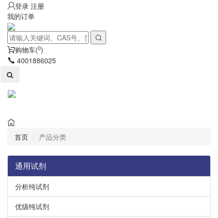
登录
注册
我的订单
0
购物车(
)
4001886025
Toggl
naviga
首页
产品分类
通用试剂
分析纯试剂
优级纯试剂