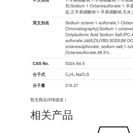
剂;Sodium 1-Octanesulfonate 1
盐;正辛基磺酸钠;1-辛基磺酸钠,无水
英文别名
Sodium octane-1-sulfonate;1-Octane
Chromatography];Sodium 1-octanes
Octylsulfonic Acid Sodium Salt;IPC
sulfonate;J46EZ5JYB3;SODIUM OCTYL
octanesulphonate, sodium salt;1-oct
Octanesulfonate,98.5%
CAS No.
5324-84-5
分子式
C₈H₁₇NaO₃S
分子量
216.27
暂无商品详情描述！
相关产品