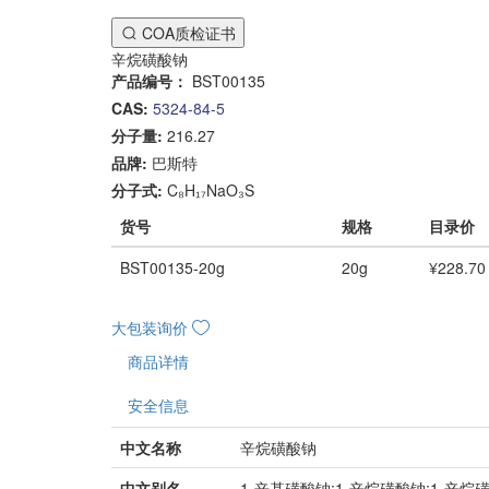
COA质检证书
辛烷磺酸钠
产品编号：
BST00135
CAS:
5324-84-5
分子量:
216.27
品牌:
巴斯特
分子式:
C₈H₁₇NaO₃S
货号
规格
目录价
BST00135-20g
20g
¥228.70
大包装询价
商品详情
安全信息
中文名称
辛烷磺酸钠
中文别名
1-辛基磺酸钠;1-辛烷磺酸钠;1-辛