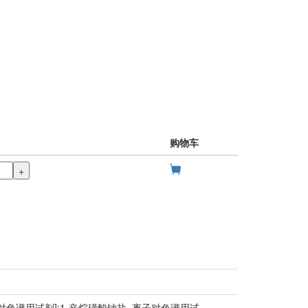
购物车
+
子对色谱用试剂];1-辛烷磺酸钠盐, 离子对色谱用试