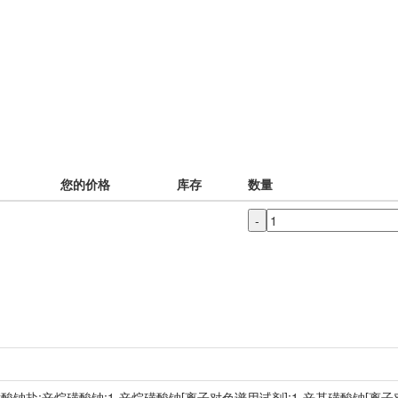
您的价格
库存
数量
-
烷磺酸钠盐;辛烷磺酸钠;1-辛烷磺酸钠[离子对色谱用试剂];1-辛基磺酸钠[离