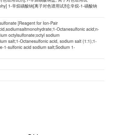
hromatography] 1-辛烷磺酸钠[离子对色谱用试剂];辛烷-1-磺酸钠
lfonate [Reagent for Ion-Pair
,sodiumsaltmonohydrate;1-Octanesulfonic acid;n-
ium octylsulfonate;octyl sodium
salt;1-Octanesulfonic acid, sodium salt (1:1);1-
e-1-sulfonic acid sodium salt;Sodium 1-