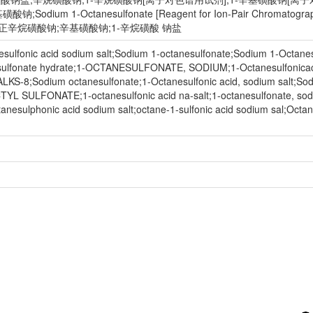
-辛基磺酸钠;Sodium 1-Octanesulfonate [Reagent for Ion-Pair C
;正辛烷磺酸钠;辛基磺酸钠;1-辛烷磺酸 钠盐
sulfonic acid sodium salt;Sodium 1-octanesulfonate;Sodium 1-Octanesu
ulfonate hydrate;1-OCTANESULFONATE, SODIUM;1-Octanesulfonicacid
-ALKS-8;Sodium octanesulfonate;1-Octanesulfonic acid, sodium salt;Sod
 SULFONATE;1-octanesulfonic acid na-salt;1-octanesulfonate, sodium 
anesulphonic acid sodium salt;octane-1-sulfonic acid sodium sal;Octan