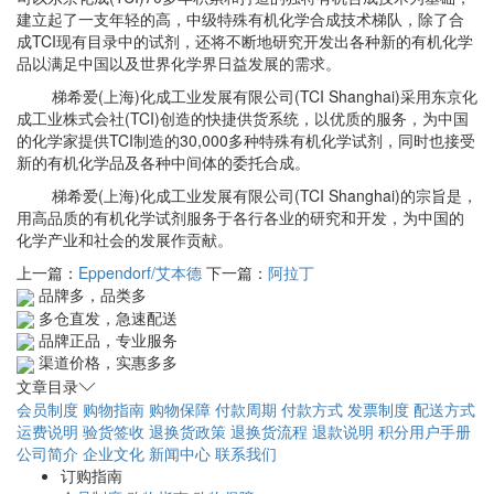
建立起了一支年轻的高，中级特殊有机化学合成技术梯队，除了合
成TCI现有目录中的试剂，还将不断地研究开发出各种新的有机化学
品以满足中国以及世界化学界日益发展的需求。
梯希爱(上海)化成工业发展有限公司(TCI Shanghai)采用东京化
成工业株式会社(TCI)创造的快捷供货系统，以优质的服务，为中国
的化学家提供TCI制造的30,000多种特殊有机化学试剂，同时也接受
新的有机化学品及各种中间体的委托合成。
梯希爱(上海)化成工业发展有限公司(TCI Shanghai)的宗旨是，
用高品质的有机化学试剂服务于各行各业的研究和开发，为中国的
化学产业和社会的发展作贡献。
上一篇：
Eppendorf/艾本德
下一篇：
阿拉丁
品牌多，品类多
多仓直发，急速配送
品牌正品，专业服务
渠道价格，实惠多多
文章目录
会员制度
购物指南
购物保障
付款周期
付款方式
发票制度
配送方式
运费说明
验货签收
退换货政策
退换货流程
退款说明
积分用户手册
公司简介
企业文化
新闻中心
联系我们
订购指南